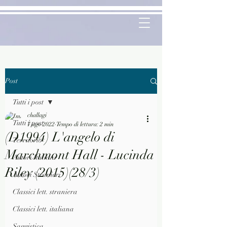
Post
Tutti i post
challagi
Tutti i post
7 ago 2022
Tempo di lettura: 2 min
(D1994) L'angelo di
Territorio
Marchmont Hall - Lucinda
Autori Italiani
Riley (2015)(28/3)
Autori Stranieri
Classici lett. straniera
Classici lett. italiana
Saggistica