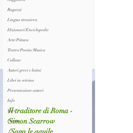
Ragazzi
Lingua straniera
Dizionari/Enciclopedie
Arte/Pittura
Teatro/Poesia/Musica
Collane
Autori greci e latini
Libri in vetrina
Presentazione autori
Info
Il traditore di Roma - 
Vari
Simon Scarrow 
Poesia
(Saga le aquile 