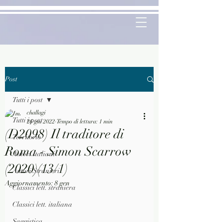
Post
Tutti i post
challagi
Tutti i post
26 giu 2022
Tempo di lettura: 1 min
(D2098) Il traditore di
Territorio
Roma - Simon Scarrow
Autori Italiani
(2020)(13/1)
Autori Stranieri
Aggiornamento:
8 gen
Classici lett. straniera
Classici lett. italiana
Saggistica