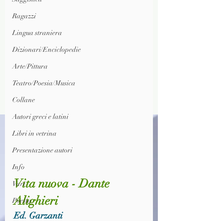
Ragazzi
Lingua straniera
Dizionari/Enciclopedie
Arte/Pittura
Teatro/Poesia/Musica
Collane
Autori greci e latini
Libri in vetrina
Presentazione autori
Info
Vita nuova - Dante 
Vari
Alighieri
Poesia
Ed. Garzanti