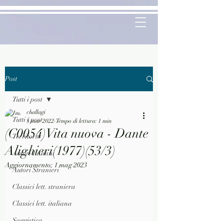
Post
Tutti i post
challagi
Tutti i post
5 mar 2022
Tempo di lettura: 1 min
(C0054)Vita nuova - Dante
Territorio
Alighieri(1977)(53/3)
Autori Italiani
Aggiornamento:
1 mag 2023
Autori Stranieri
Classici lett. straniera
Classici lett. italiana
Saggistica