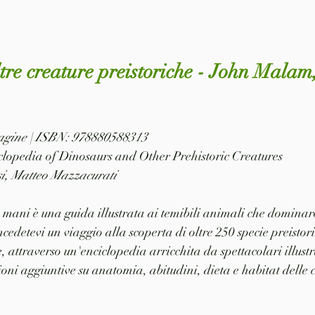
tre creature preistoriche - John Malam,
 pagine | ISBN: 978880588313
lopedia of Dinosaurs and Other Prehistoric Creatures
si, Matteo Mazzacurati
le mani è una guida illustrata ai temibili animali che dominar
cedetevi un viaggio alla scoperta di oltre 250 specie preistori
e, attraverso un'enciclopedia arricchita da spettacolari illus
ni aggiuntive su anatomia, abitudini, dieta e habitat delle c