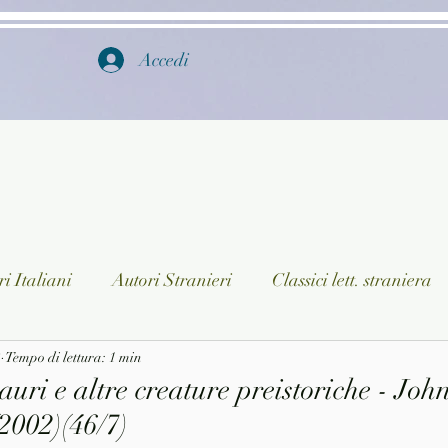
Accedi
i Italiani
Autori Stranieri
Classici lett. straniera
3
istica
Tempo di lettura: 1 min
Ragazzi
Lingua straniera
Dizionari/En
uri e altre creature preistoriche - Jo
2002)(46/7)
a/Musica
Collane
Autori greci e latini
Libri in