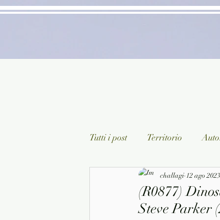
Tutti i post
Territorio
Autor
Classici lett. italiana
challagi
12 ago 202
Sagg
(R0877) Dinosa
Steve Parker (
Arte/Pittura
Teatro/Poesi