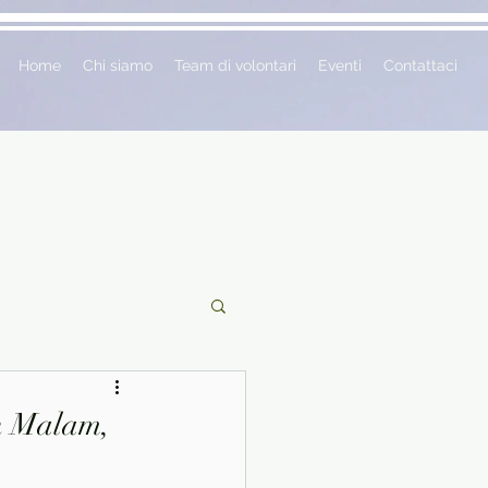
Home
Chi siamo
Team di volontari
Eventi
Contattaci
ciclopedie
hn Malam,
 vetrina