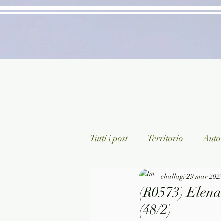
Tutti i post
Territorio
Autor
Classici lett. italiana
challagi
29 mar 202
Sagg
(R0573) Elena 
(48/2)
Arte/Pittura
Teatro/Poesi