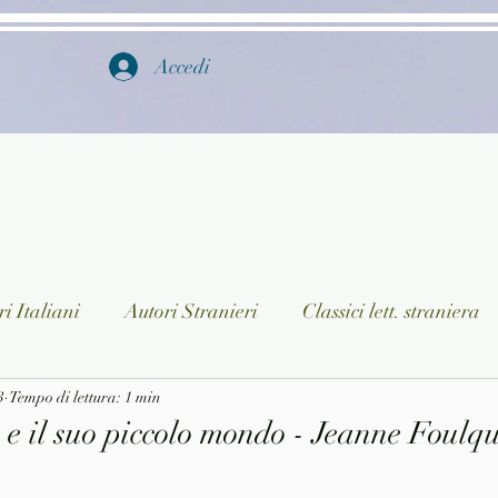
Accedi
i Italiani
Autori Stranieri
Classici lett. straniera
3
istica
Tempo di lettura: 1 min
Ragazzi
Lingua straniera
Dizionari/En
e il suo piccolo mondo - Jeanne Foulqu
a/Musica
Collane
Autori greci e latini
Libri in