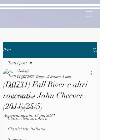
Post
Tutti i post
challagi
Tutti i post
12 giu 2023
Tempo di lettura: 1 min
(D0731) Fall River e altri
Territorio
racconti - John Cheever
Autori Italiani
(2011)(25/5)
Autori Stranieri
Aggiornamento:
13 giu 2023
Classici lett. straniera
Classici lett. italiana
Saggistica