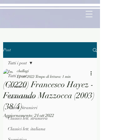
Post
Tutti i post
challagi
Tutti i post
23 ott 2022
Tempo di lettura: 1 min
(C0220) Francesco Hayez -
Territorio
Fernando Mazzocca (2003)
Autori Italiani
(38/4)
Autori Stranieri
Aggiornamento:
24 ott 2022
Classici lett. straniera
Classici lett. italiana
Saggistica