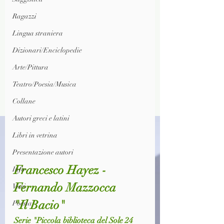
Ragazzi
Lingua straniera
Dizionari/Enciclopedie
Arte/Pittura
Teatro/Poesia/Musica
Collane
Autori greci e latini
Libri in vetrina
Presentazione autori
Francesco Hayez - 
Info
Fernando Mazzocca
Vari
"Il Bacio"
Poesia
Serie "Piccola biblioteca del Sole 24 