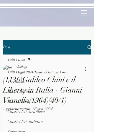
Post
Tutti i post
challagi
Tutti i post
16 gen 2024
Tempo di lettura: 1 min
(1136)Galileo Chini e il
Territorio
Liberty in Italia - Gianni
Autori Italiani
Vianello(1964)(40/1)
Autori Stranieri
Aggiornamento:
26 gen 2024
Classici lett. straniera
Classici lett. italiana
Saggistica