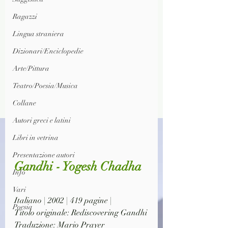
Ragazzi
Lingua straniera
Dizionari/Enciclopedie
Arte/Pittura
Teatro/Poesia/Musica
Collane
Autori greci e latini
Libri in vetrina
Presentazione autori
Gandhi - Yogesh Chadha
Info
Vari
Italiano | 2002 | 419 pagine |
Poesia
Titolo originale: Rediscovering Gandhi
Traduzione: Mario Prayer