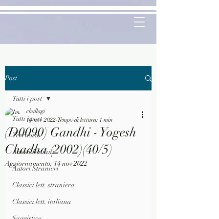
Post
Tutti i post
challagi
Tutti i post
10 nov 2022
Tempo di lettura: 1 min
(D0090) Gandhi - Yogesh
Territorio
Chadha (2002)(40/5)
Autori Italiani
Aggiornamento:
14 nov 2022
Autori Stranieri
Classici lett. straniera
Classici lett. italiana
Saggistica