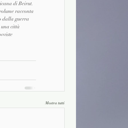
cana di Beirut. 
 volume racconta 
o dalla guerra 
una città 
vviste 
Mostra tutti