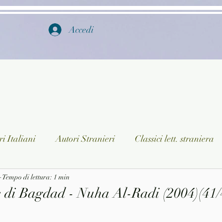
Accedi
i Italiani
Autori Stranieri
Classici lett. straniera
istica
Tempo di lettura: 1 min
Ragazzi
Lingua straniera
Dizionari/En
 di Bagdad - Nuha Al-Radi (2004)(41/
a/Musica
Collane
Autori greci e latini
Libri in