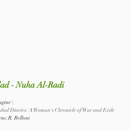
dad - Nuha Al-Radi
agine |
dad Diaries: A Woman's Chronicle of War and Exile
so; R. Belloni