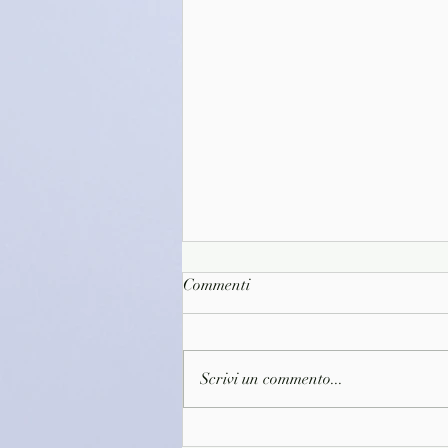
Commenti
Scrivi un commento...
(3647) Il suicidio di Israele -