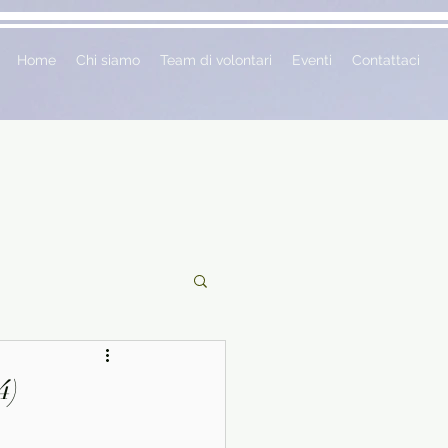
Home
Chi siamo
Team di volontari
Eventi
Contattaci
ciclopedie
4)
 vetrina