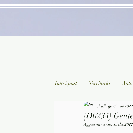
Tutti i post
Territorio
Autor
Classici lett. italiana
challagi
25 nov 2022
Sagg
(D0234) Gente
Aggiornamento:
15 dic 2022
Arte/Pittura
Teatro/Poesi