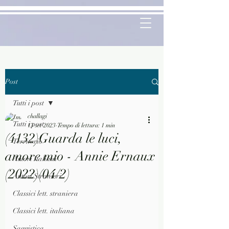
Post
Tutti i post
challagi
Tutti i post
13 set 2023
Tempo di lettura: 1 min
(4132)Guarda le luci,
Territorio
amore mio - Annie Ernaux
Autori Italiani
(2022)(04/2)
Autori Stranieri
Classici lett. straniera
Classici lett. italiana
Saggistica