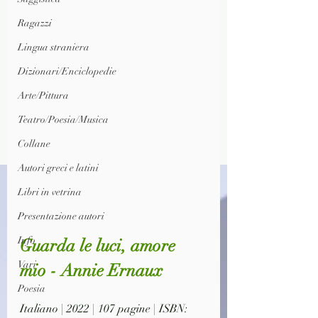
Ragazzi
Lingua straniera
Dizionari/Enciclopedie
Arte/Pittura
Teatro/Poesia/Musica
Collane
Autori greci e latini
Libri in vetrina
Presentazione autori
Info
Guarda le luci, amore 
Vari
mio - Annie Ernaux
Poesia
Italiano | 2022 | 107 pagine | ISBN: 