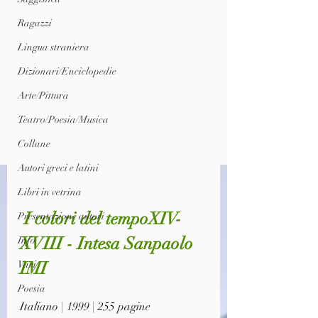
Ragazzi
Lingua straniera
Dizionari/Enciclopedie
Arte/Pittura
Teatro/Poesia/Musica
Collane
Autori greci e latini
Libri in vetrina
 I colori del tempoXIV-
Presentazione autori
XVIII - Intesa Sanpaolo 
Info
IMI
Vari
Poesia
Italiano | 1999 | 255 pagine