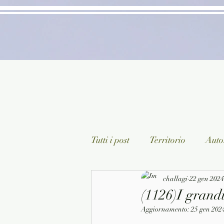
Tutti i post
Territorio
Autor
Classici lett. italiana
challagi
22 gen 2024
Sagg
(1126)I grandi
Aggiornamento:
25 gen 202
Arte/Pittura
Teatro/Poesi