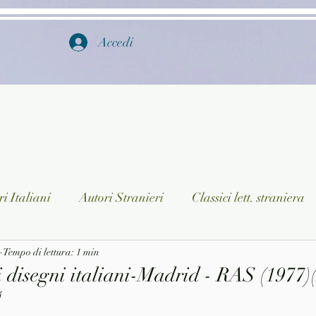
Accedi
i Italiani
Autori Stranieri
Classici lett. straniera
istica
Tempo di lettura: 1 min
Ragazzi
Lingua straniera
Dizionari/En
 disegni italiani-Madrid - RAS (1977)(
4
a/Musica
Collane
Autori greci e latini
Libri in