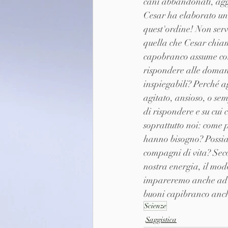
cani abbandonati, aggr
Cesar ha elaborato una 
quest'ordine! Non serv
quella che Cesar chiam
capobranco assume con 
rispondere alle domand
inspiegabili? Perché a
agitato, ansioso, o s
di rispondere e su cui 
soprattutto noi: come p
hanno bisogno? Possiam
compagni di vita? Seco
nostra energia, il mod
impareremo anche ad ave
buoni capibranco anch
Scienze
Saggistica