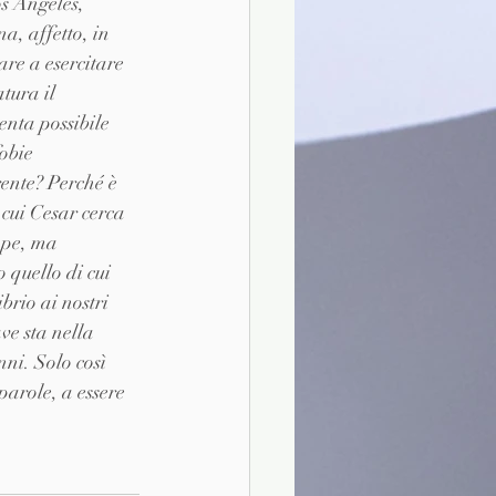
s Angeles, 
a, affetto, in 
re a esercitare 
tura il 
nta possibile 
obie 
rente? Perché è 
cui Cesar cerca 
mpe, ma 
 quello di cui 
rio ai nostri 
ve sta nella 
ni. Solo così 
parole, a essere 