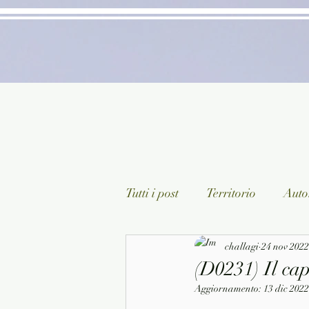
Tutti i post
Territorio
Autor
Classici lett. italiana
challagi
24 nov 2022
Sagg
(D0231) Il cap
Aggiornamento:
13 dic 2022
Arte/Pittura
Teatro/Poesi