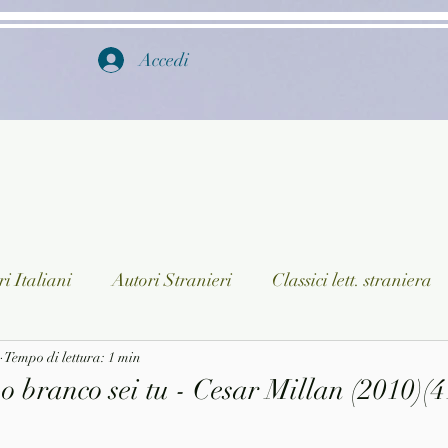
Accedi
i Italiani
Autori Stranieri
Classici lett. straniera
istica
Tempo di lettura: 1 min
Ragazzi
Lingua straniera
Dizionari/En
o branco sei tu - Cesar Millan (2010)(4
a/Musica
Collane
Autori greci e latini
Libri in