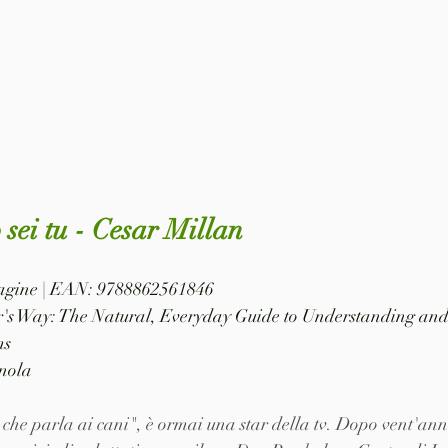
 sei tu - Cesar Millan
 pagine | EAN: 9788862561846
ar's Way: The Natural, Everyday Guide to Understanding and
ms
nola
che parla ai cani", è ormai una star della tv. Dopo vent'anni