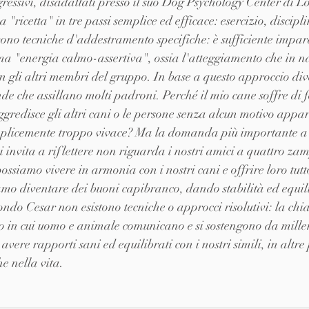
essivi, disadattati presso il suo Dog Psychology Center di Lo
"ricetta" in tre passi semplice ed efficace: esercizio, disciplin
ono tecniche d'addestramento specifiche: è sufficiente impara
a "energia calmo-assertiva", ossia l'atteggiamento che in na
gli altri membri del gruppo. In base a questo approccio dive
e che assillano molti padroni. Perché il mio cane soffre di f
ggredisce gli altri cani o le persone senza alcun motivo appa
emplicemente troppo vivace? Ma la domanda più importante a 
ci invita a riflettere non riguarda i nostri amici a quattro za
ossiamo vivere in armonia con i nostri cani e offrire loro tutto
o diventare dei buoni capibranco, dando stabilità ed equilib
ndo Cesar non esistono tecniche o approcci risolutivi: la chia
o in cui uomo e animale comunicano e si sostengono da millen
re rapporti sani ed equilibrati con i nostri simili, in altre 
e nella vita.