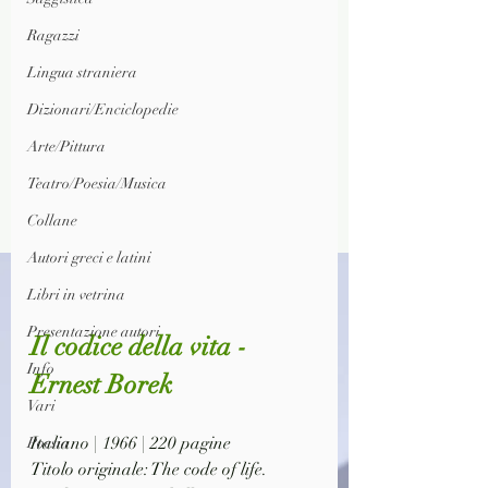
Ragazzi
Lingua straniera
Dizionari/Enciclopedie
Arte/Pittura
Teatro/Poesia/Musica
Collane
Autori greci e latini
Libri in vetrina
Presentazione autori
Il codice della vita - 
Info
Ernest Borek
Vari
Italiano | 1966 | 220 pagine
Poesia
Titolo originale: The code of life.