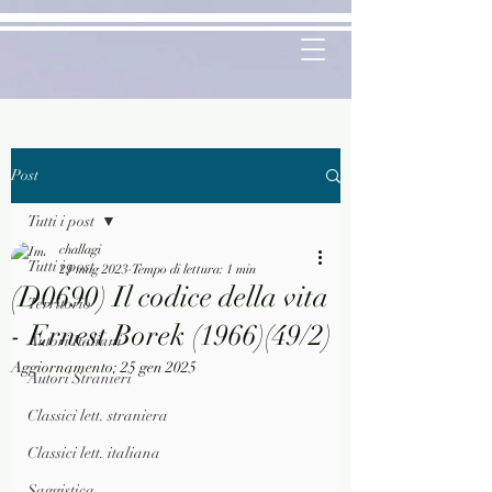
Post
Tutti i post
challagi
Tutti i post
29 mag 2023
Tempo di lettura: 1 min
(D0690) Il codice della vita
Territorio
- Ernest Borek (1966)(49/2)
Autori Italiani
Aggiornamento:
25 gen 2025
Autori Stranieri
Classici lett. straniera
Classici lett. italiana
Saggistica