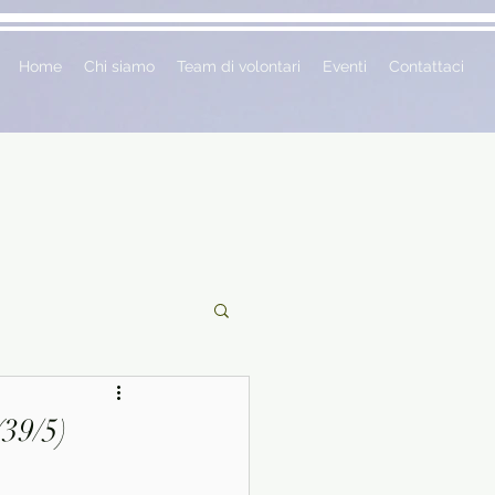
Home
Chi siamo
Team di volontari
Eventi
Contattaci
ciclopedie
(39/5)
 vetrina