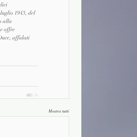
ici 
luglio 1943, del 
 alla 
e offre 
uce, affidati 
Mostra tutti