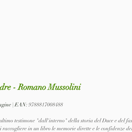
adre - Romano Mussolini
pagine | EAN: 
9788817008488
ltimo testimone "dall'interno" della storia del Duce e del f
i raccogliere in un libro le memorie dirette e le confidenze de