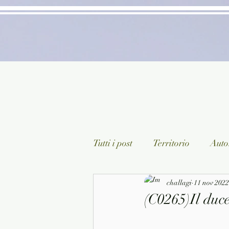
Tutti i post
Territorio
Autor
Classici lett. italiana
challagi
11 nov 2022
Sagg
(C0265)Il duc
Arte/Pittura
Teatro/Poesi