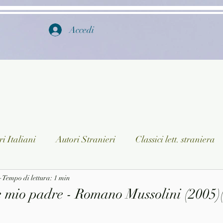
Accedi
i Italiani
Autori Stranieri
Classici lett. straniera
istica
Tempo di lettura: 1 min
Ragazzi
Lingua straniera
Dizionari/En
e mio padre - Romano Mussolini (2005)
a/Musica
Collane
Autori greci e latini
Libri in