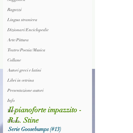
Ragazzi
Lingua straniera
Dizionari/Enciclopedie
Arte/Pittura
Teatro/Poesia/Musica
Collane
Autori greci e latini
Libri in vetrina
Presentazione autori
Info
Il pianoforte impazzito - 
Vari
R.L. Stine
Poesia
Serie Goosebumps (#13)