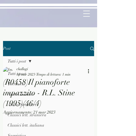
Post
Tutti i post
challagi
Tutti i post
16 mar 2023
Tempo di lettura: 1 min
(R0458)Il pianoforte
Territorio
impazzito - R.L. Stine
Autori Italiani
(1995)(46/4)
Autori Stranieri
Aggiornamento:
21 mar 2023
Classici lett. straniera
Classici lett. italiana
Saggistica