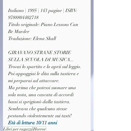
Italiano | 1995 | 143 pagine | ISBN: 
9788804402718
Titolo originale: Piano Lessons Can 
Be Murder
Traduzione: Elena Skall
GIRAVANO STRANE STORIE 
SULLA SCUOLA DI MUSICA...
Trovai lo spartito e lo aprii sul leggio.
Poi appoggiai le dita sulla tastiera e 
mi preparai ad attaccare.
Ma prima che potessi suonare una 
sola nota, una cascata di accordi 
bassi si sprigionò dalla tastiera. 
Sembrava che qualcuno stesse 
pestando violentemente sui tasti!
Età di lettura 10/11 anni
Libri per ragazzi
Horror