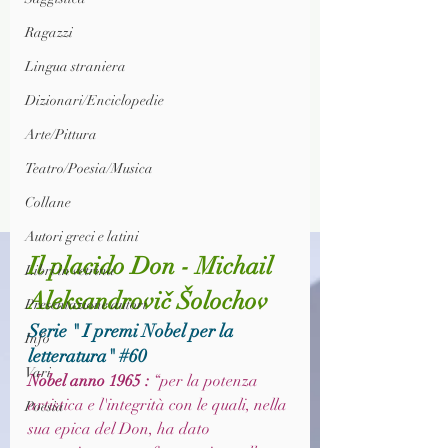
Ragazzi
Lingua straniera
Dizionari/Enciclopedie
Arte/Pittura
Teatro/Poesia/Musica
Collane
Autori greci e latini
Il placido Don - Michail 
Libri in vetrina
Aleksandrovič Šolochov
Presentazione autori
Serie " I premi Nobel per la 
Info
letteratura" 
#60
Vari
Nobel anno 1965 : 
“per la potenza 
artistica e l'integrità con le quali, nella 
Poesia
sua epica del 
Don
, ha dato 