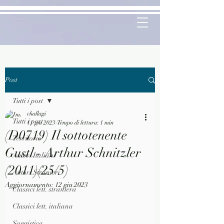
Post
Tutti i post
challagi
Tutti i post
11 giu 2023
Tempo di lettura: 1 min
(D0719) Il sottotenente
Territorio
Gustl - Arthur Schnitzler
Autori Italiani
(2011)(25/5)
Autori Stranieri
Aggiornamento:
12 giu 2023
Classici lett. straniera
Classici lett. italiana
Saggistica