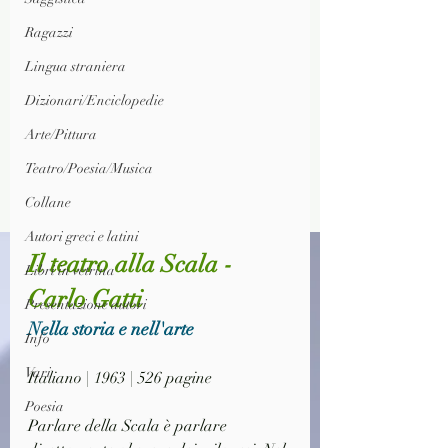
Ragazzi
Lingua straniera
Dizionari/Enciclopedie
Arte/Pittura
Teatro/Poesia/Musica
Collane
Autori greci e latini
Il teatro alla Scala - 
Libri in vetrina
Carlo Gatti
Presentazione autori
Nella storia e nell'arte
Info
Vari
Italiano | 1963 | 526 pagine
Poesia
Parlare della Scala è parlare 