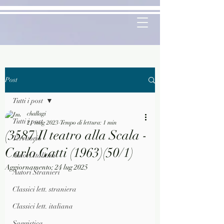
Post
Tutti i post
challagi
Tutti i post
21 mag 2023
Tempo di lettura: 1 min
(3587)Il teatro alla Scala -
Territorio
Carlo Gatti (1963)(50/1)
Autori Italiani
Aggiornamento:
24 lug 2025
Autori Stranieri
Classici lett. straniera
Classici lett. italiana
Saggistica