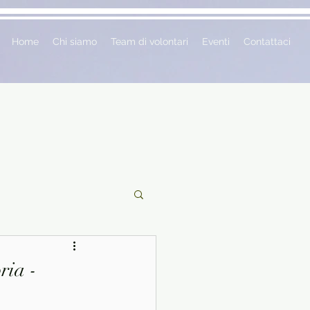
Home
Chi siamo
Team di volontari
Eventi
Contattaci
ciclopedie
ria -
 vetrina