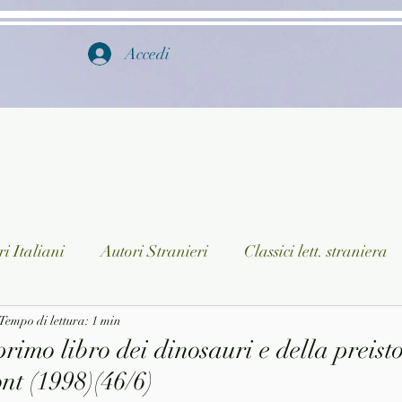
Accedi
i Italiani
Autori Stranieri
Classici lett. straniera
istica
Tempo di lettura: 1 min
Ragazzi
Lingua straniera
Dizionari/En
primo libro dei dinosauri e della preisto
t (1998)(46/6)
a/Musica
Collane
Autori greci e latini
Libri in