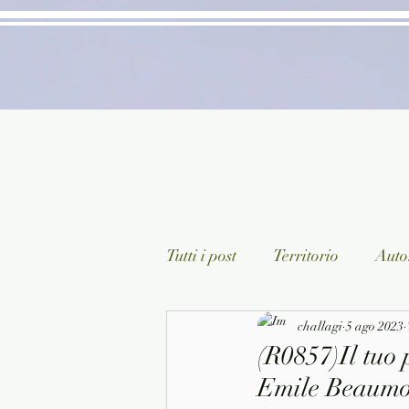
Tutti i post
Territorio
Autor
Classici lett. italiana
challagi
5 ago 2023
Sagg
(R0857)Il tuo 
Emile Beaumon
Arte/Pittura
Teatro/Poesi