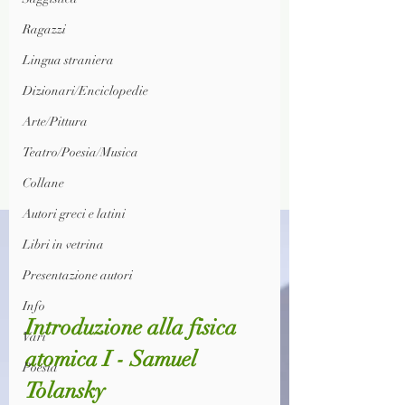
Ragazzi
Lingua straniera
Dizionari/Enciclopedie
Arte/Pittura
Teatro/Poesia/Musica
Collane
Autori greci e latini
Libri in vetrina
Presentazione autori
Info
Introduzione alla fisica 
Vari
atomica I - Samuel 
Poesia
Tolansky