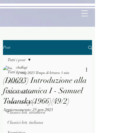
Post
Tutti i post
challagi
Tutti i post
31 mag 2023
Tempo di lettura: 1 min
(D0693) Introduzione alla
Territorio
fisica atomica I - Samuel
Autori Italiani
Tolansky(1966)(49/2)
Autori Stranieri
Aggiornamento:
25 gen 2025
Classici lett. straniera
Classici lett. italiana
Saggistica