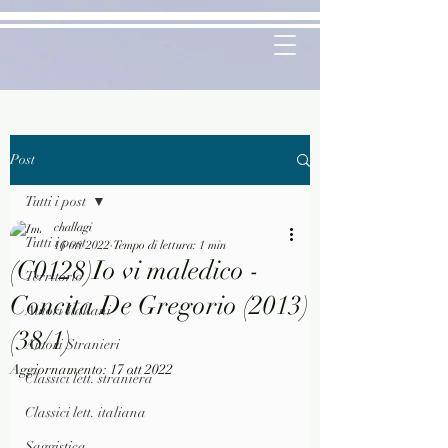
Post
Tutti i post
challagi
Tutti i post
16 ott 2022
Tempo di lettura: 1 min
(C0128)Io vi maledico -
Territorio
Concita De Gregorio (2013)
Autori Italiani
(38/1)
Autori Stranieri
Aggiornamento:
17 ott 2022
Classici lett. straniera
Classici lett. italiana
Saggistica