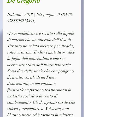
De Gregorio
Italiano | 2013 | 192 pagine  (ISBN13: 
9788806215491)
«Io vi maledico» c'è scritto sulla lapide 
di marmo che un operaio dell'Ilva di 
Taranto ha voluto mettere per strada, 
sotto casa sua. E «Io vi maledico», dice 
la figlia dell'imprenditore che si è 
ucciso strozzato dall'usura bancaria. 
Sono due delle storie che compongono 
il ritratto corale di un Paese 
disorientato, in cui rabbia e 
frustrazione possono trasformarsi in 
malattia sociale o in vento di 
cambiamento. C'è il ragazzo sardo che 
voleva partecipare a 
X Factor
, non 
l'hanno preso ed è tornato in miniera. 