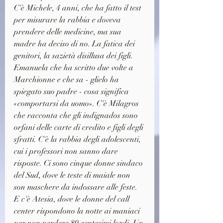
C'è Michele, 4 anni, che ha fatto il test 
per misurare la rabbia e doveva 
prendere delle medicine, ma sua 
madre ha deciso di no. La fatica dei 
genitori, la sazietà disillusa dei figli. 
Emanuela che ha scritto due volte a 
Marchionne e che sa - glielo ha 
spiegato suo padre - cosa significa 
«comportarsi da uomo». C'è Milagros 
che racconta che gli indignados sono 
orfani delle carte di credito e figli degli 
sfratti. C'è la rabbia degli adolescenti, 
cui i professori non sanno dare 
risposte. Ci sono cinque donne sindaco 
del Sud, dove le teste di maiale non 
son maschere da indossare alle feste. 
E c'è Atesia, dove le donne del call 
center rispondono la notte ai maniaci 
per non perdere 80 centesimi lordi. Un 