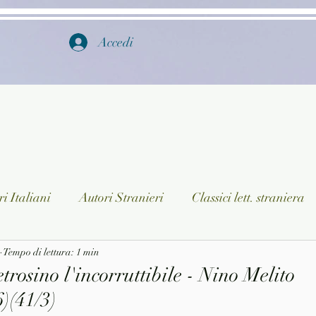
Accedi
i Italiani
Autori Stranieri
Classici lett. straniera
istica
Tempo di lettura: 1 min
Ragazzi
Lingua straniera
Dizionari/En
trosino l'incorruttibile - Nino Melito
)(41/3)
a/Musica
Collane
Autori greci e latini
Libri in