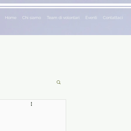
Home
Chi siamo
Team di volontari
Eventi
Contattaci
ciclopedie
 vetrina