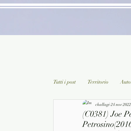
Tutti i post
Territorio
Autor
Classici lett. italiana
challagi
24 nov 2022
Sagg
(C0381) Joe Pe
Petrosino(2016
Arte/Pittura
Teatro/Poesi