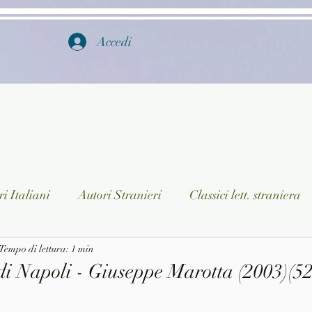
Accedi
i Italiani
Autori Stranieri
Classici lett. straniera
istica
Tempo di lettura: 1 min
Ragazzi
Lingua straniera
Dizionari/En
di Napoli - Giuseppe Marotta (2003)(52
a/Musica
Collane
Autori greci e latini
Libri in