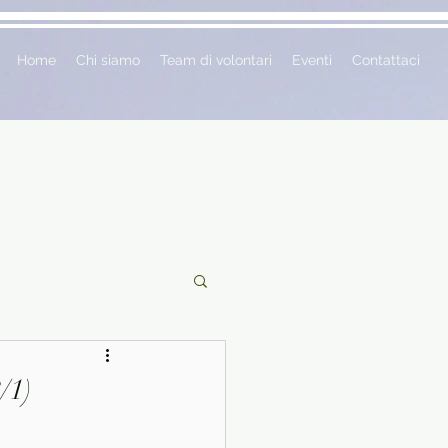
Home
Chi siamo
Team di volontari
Eventi
Contattaci
ciclopedie
/1)
 vetrina