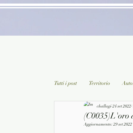
Tutti i post
Territorio
Autor
Classici lett. italiana
challagi
24 set 2022
Sagg
(C0035)L'oro 
Aggiornamento:
29 set 2022
Arte/Pittura
Teatro/Poesi