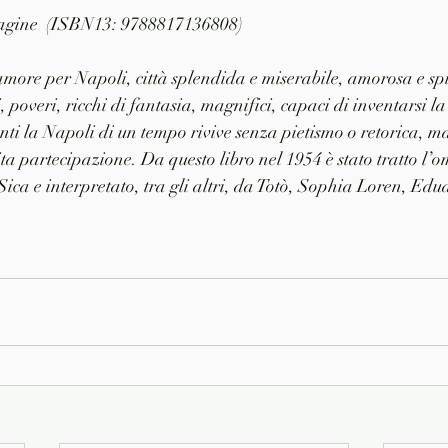
 pagine  (ISBN13: 9788817136808)
ore per Napoli, città splendida e miserabile, amorosa e spie
i, poveri, ricchi di fantasia, magnifici, capaci di inventarsi la
onti la Napoli di un tempo rivive senza pietismo o retorica, 
tita partecipazione. Da questo libro nel 1954 è stato tratto l’
 Sica e interpretato, tra gli altri, da Totò, Sophia Loren, Ed