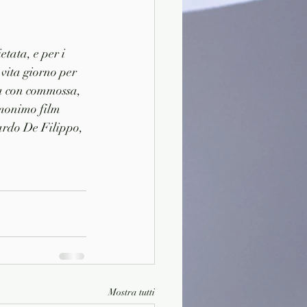
tata, e per i 
 vita giorno per 
ma con commossa, 
omonimo film 
uardo De Filippo, 
Mostra tutti