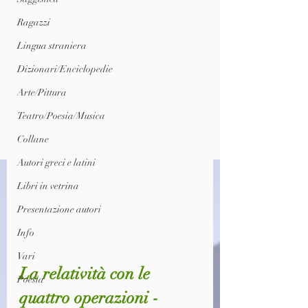
Ragazzi
Lingua straniera
Dizionari/Enciclopedie
Arte/Pittura
Teatro/Poesia/Musica
Collane
Autori greci e latini
Libri in vetrina
Presentazione autori
Info
Vari
La relatività con le 
Poesia
quattro operazioni - 