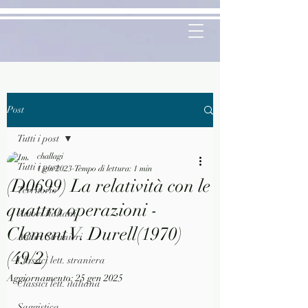
Post
Tutti i post
challagi
Tutti i post
1 giu 2023
Tempo di lettura: 1 min
(D0699) La relatività con le
Territorio
quattro operazioni -
Autori Italiani
Clement V. Durell(1970)
Autori Stranieri
(49/2)
Classici lett. straniera
Aggiornamento:
25 gen 2025
Classici lett. italiana
Saggistica