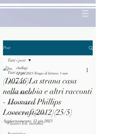
Post
Tutti i post
challagi
Tutti i post
12 giu 2023
Tempo di lettura: 1 min
(D0746)La strana casa
Territorio
nella nebbia e altri racconti
Autori Italiani
- Howard Phillips
Autori Stranieri
Lovecraft(2012)(25/5)
Classici lett. straniera
Aggiornamento:
13 giu 2023
Classici lett. italiana
Saggistica