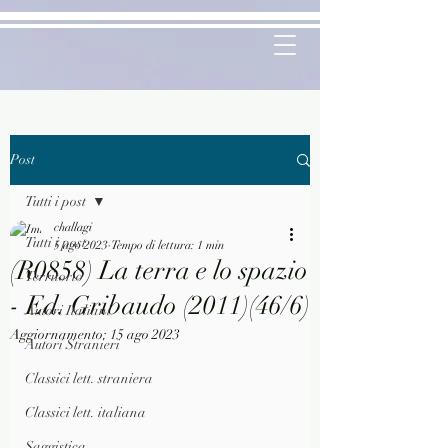
Post
Tutti i post
challagi
Tutti i post
5 ago 2023
Tempo di lettura: 1 min
(R0858) La terra e lo spazio
Territorio
- Ed. Gribaudo (2011)(46/6)
Autori Italiani
Aggiornamento:
15 ago 2023
Autori Stranieri
Classici lett. straniera
Classici lett. italiana
Saggistica