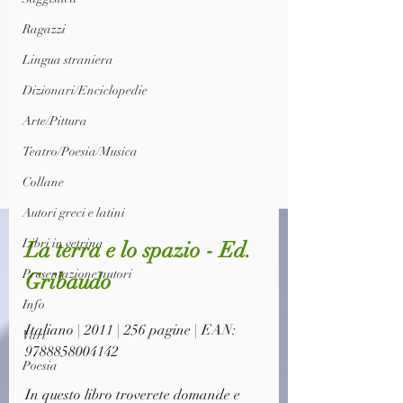
Ragazzi
Lingua straniera
Dizionari/Enciclopedie
Arte/Pittura
Teatro/Poesia/Musica
Collane
Autori greci e latini
Libri in vetrina
La terra e lo spazio - Ed. 
Presentazione autori
Gribaudo
Info
Italiano | 2011 | 256 pagine | EAN: 
Vari
9788858004142
Poesia
In questo libro troverete domande e 