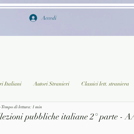
Accedi
i Italiani
Autori Stranieri
Classici lett. straniera
istica
Tempo di lettura: 1 min
Ragazzi
Lingua straniera
Dizionari/En
lezioni pubbliche italiane 2° parte - 
a/Musica
Collane
Autori greci e latini
Libri in