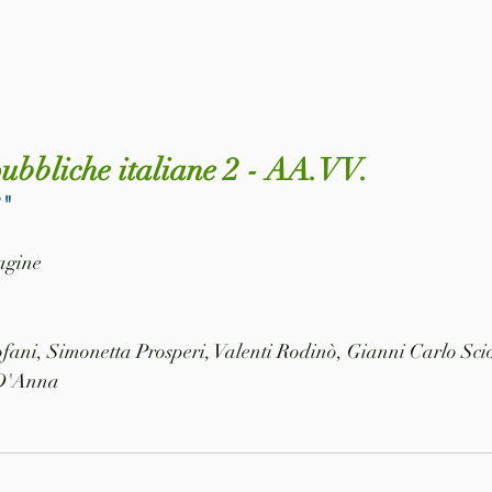
pubbliche italiane 2 - AA.VV. 
3
"
pagine
fani, Simonetta Prosperi, Valenti Rodinò, Gianni Carlo Sci
 D'Anna