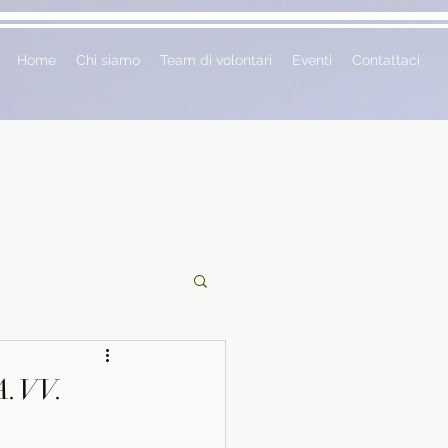
Home
Chi siamo
Team di volontari
Eventi
Contattaci
ciclopedie
AA.VV.
 vetrina