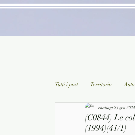
Tutti i post
Territorio
Autor
Classici lett. italiana
challagi
23 gen 2024
Sagg
(C0844) Le col
(1994)(41/1)
Arte/Pittura
Teatro/Poesi