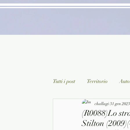
Tutti i post
Territorio
Autor
Classici lett. italiana
challagi
31 gen 2023
Sagg
(R0088)Lo str
Stilton (2009)
Arte/Pittura
Teatro/Poesi