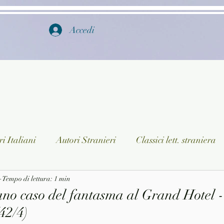
Accedi
i Italiani
Autori Stranieri
Classici lett. straniera
istica
Tempo di lettura: 1 min
Ragazzi
Lingua straniera
Dizionari/En
ano caso del fantasma al Grand Hotel 
(42/4)
a/Musica
Collane
Autori greci e latini
Libri in