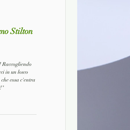
mo Stilton
o! Raccogliendo 
ci in un losco 
 che cosa c'entra 
!" 