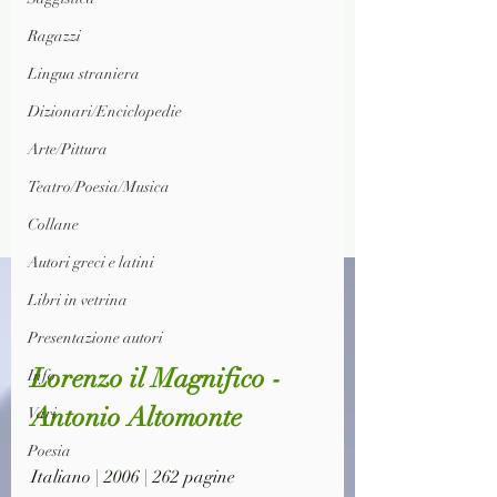
Ragazzi
Lingua straniera
Dizionari/Enciclopedie
Arte/Pittura
Teatro/Poesia/Musica
Collane
Autori greci e latini
Libri in vetrina
Presentazione autori
Lorenzo il Magnifico - 
Info
Antonio Altomonte
Vari
Poesia
Italiano | 2006 | 262 pagine