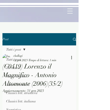
Post
Tutti i post
challagi
Tutti i post
14 gen 2023
Tempo di lettura: 1 min
(C0419) Lorenzo il
Territorio
Magnifico - Antonio
Autori Italiani
Altomonte (2006)(35/2)
Autori Stranieri
Aggiornamento:
31 gen 2023
Classici lett. straniera
Classici lett. italiana
Saggistica