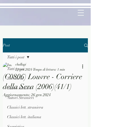
Post
Tutti i post
challagi
Tutti i post
23 gen 2024
Tempo di lettura: 1 min
(C0806) Louvre - Corriere
Territorio
della Sera (2006)(41/1)
Autori Italiani
Aggiornamento:
26 gen 2024
Autori Stranieri
Classici lett. straniera
Classici lett. italiana
Saggistica