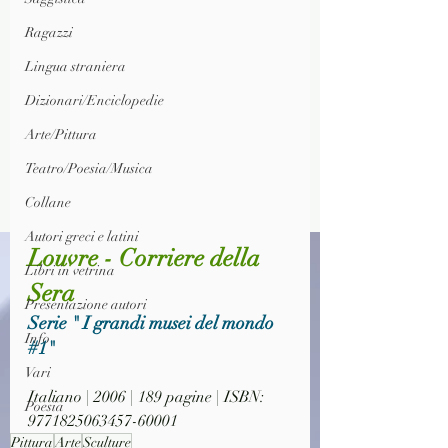
Ragazzi
Lingua straniera
Dizionari/Enciclopedie
Arte/Pittura
Teatro/Poesia/Musica
Collane
Autori greci e latini
Louvre - Corriere della 
Libri in vetrina
Sera
Presentazione autori
Serie " I grandi musei del mondo 
Info
#1
"
Vari
Italiano | 2006 | 189 pagine | ISBN: 
Poesia
9771825063457-60001
Pittura
Arte
Sculture