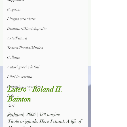
Ragazzi
Lingua straniera
Dizionari/Enciclopedie
Arte/Pittura
Teatro/Poesia/Musica
Collane
Autori greci e latini
Libri in vetrina
Presentazione autori
Lutero - Roland H. 
Info
Bainton
Vari
Italiano|  2006 | 328 pagine
Poesia
Titolo originale: Here I stand. A life of 