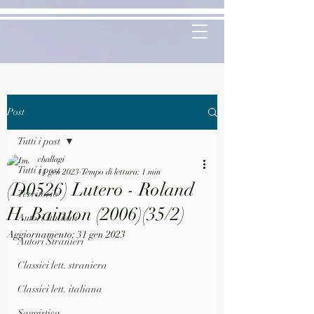
Post
Tutti i post
challagi
Tutti i post
14 gen 2023
Tempo di lettura: 1 min
(D0526) Lutero - Roland
Territorio
H. Bainton (2006)(35/2)
Autori Italiani
Aggiornamento:
31 gen 2023
Autori Stranieri
Classici lett. straniera
Classici lett. italiana
Saggistica