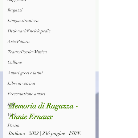
Ragazzi
Lingua straniera
Dizionari/Enciclopedie
Arte/Pittura
Teatro/Poesia/Musica
Collane
Autori greci e latini
Libri in vetrina
Presentazione autori
Memoria di Ragazza - 
Info
Annie Ernaux
Vari
Poesia
Italiano | 2022 | 236 pagine | ISBN: 