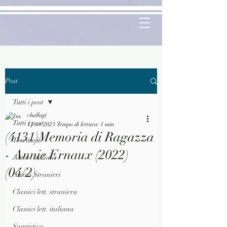
Post
Tutti i post
challagi
Tutti i post
13 set 2023
Tempo di lettura: 1 min
(4131)Memoria di Ragazza
Territorio
- Annie Ernaux (2022)
Autori Italiani
(04/2)
Autori Stranieri
Classici lett. straniera
Classici lett. italiana
Saggistica