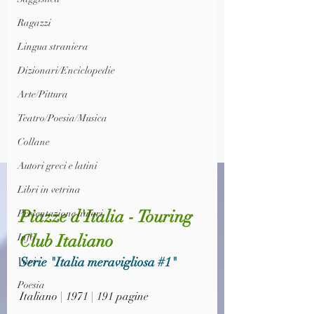
Ragazzi
Lingua straniera
Dizionari/Enciclopedie
Arte/Pittura
Teatro/Poesia/Musica
Collane
Autori greci e latini
Libri in vetrina
Piazze d'Italia - Touring 
Presentazione autori
Club Italiano
Info
Serie "Italia meravigliosa 
#1
"
Vari
Poesia
Italiano | 1971 | 191 pagine