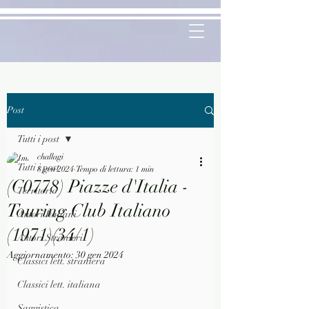
Post
Tutti i post
challagi
Tutti i post
8 gen 2024
Tempo di lettura: 1 min
(C0778) Piazze d'Italia -
Territorio
Touring Club Italiano
Autori Italiani
(1971)(34/1)
Autori Stranieri
Aggiornamento:
30 gen 2024
Classici lett. straniera
Classici lett. italiana
Saggistica