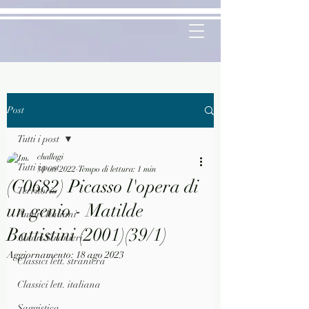
Post
Tutti i post
challagi
Tutti i post
30 ott 2022
Tempo di lettura: 1 min
(C0682) Picasso l'opera di
Territorio
un genio - Matilde
Autori Italiani
Battistini (2001)(39/1)
Autori Stranieri
Aggiornamento:
18 ago 2023
Classici lett. straniera
Classici lett. italiana
Saggistica