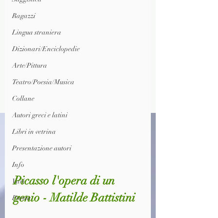
Ragazzi
Lingua straniera
Dizionari/Enciclopedie
Arte/Pittura
Teatro/Poesia/Musica
Collane
Autori greci e latini
Libri in vetrina
Presentazione autori
Info
Picasso l'opera di un 
Vari
genio - Matilde Battistini
Poesia