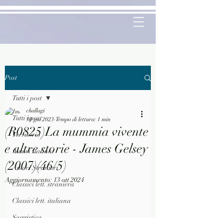
Post
Tutti i post
challagi
Tutti i post
30 giu 2023
Tempo di lettura: 1 min
(R0825)La mummia vivente
Territorio
e altre storie - James Gelsey
Autori Italiani
(2007)(46/5)
Autori Stranieri
Aggiornamento:
13 ott 2024
Classici lett. straniera
Classici lett. italiana
Saggistica