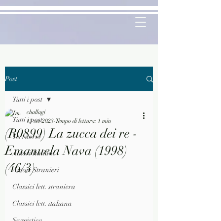
Post
Tutti i post
challagi
Tutti i post
13 set 2023
Tempo di lettura: 1 min
(R0899) La zucca dei re -
Territorio
Emanuela Nava (1998)
Autori Italiani
(46/3)
Autori Stranieri
Classici lett. straniera
Classici lett. italiana
Saggistica