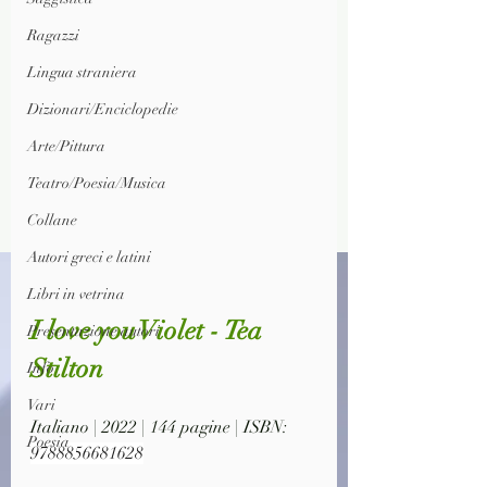
Ragazzi
Lingua straniera
Dizionari/Enciclopedie
Arte/Pittura
Teatro/Poesia/Musica
Collane
Autori greci e latini
Libri in vetrina
I love you Violet - Tea 
Presentazione autori
Stilton
Info
Vari
Italiano | 2022 | 144 pagine | ISBN: 
Poesia
9788856681628