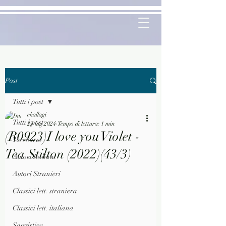
Post
Tutti i post
challagi
Tutti i post
29 lug 2024
Tempo di lettura: 1 min
(R0923)I love you Violet -
Territorio
Tea Stilton (2022)(43/3)
Autori Italiani
Autori Stranieri
Classici lett. straniera
Classici lett. italiana
Saggistica