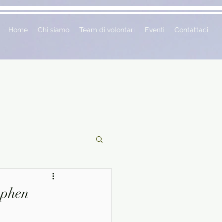
Home
Chi siamo
Team di volontari
Eventi
Contattaci
ciclopedie
ephen
 vetrina