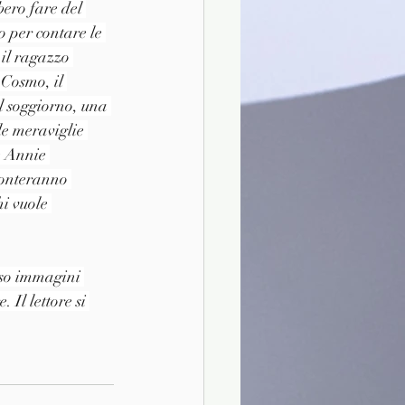
ero fare del 
o per contare le 
 il ragazzo 
 Cosmo, il 
l soggiorno, una 
le meraviglie 
e Annie 
ronteranno 
i vuole 
rso immagini 
Il lettore si 