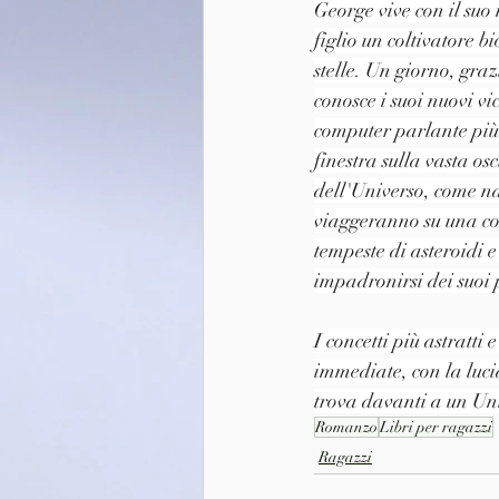
George vive con il suo
figlio un coltivatore b
stelle. Un giorno, gra
conosce i suoi nuovi vi
computer parlante più 
finestra sulla vasta os
dell'Universo, come na
viaggeranno su una co
tempeste di asteroidi 
impadronirsi dei suoi p
I concetti più astratti
immediate, con la lucid
trova davanti a un Uni
Romanzo
Libri per ragazzi
Ragazzi