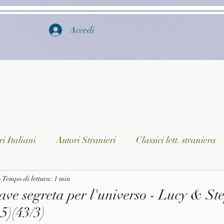
Accedi
i Italiani
Autori Stranieri
Classici lett. straniera
istica
Tempo di lettura: 1 min
Ragazzi
Lingua straniera
Dizionari/En
ave segreta per l'universo - Lucy & St
5)(43/3)
a/Musica
Collane
Autori greci e latini
Libri in