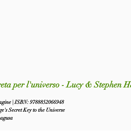
reta per l'universo - Lucy & Stephen
pagine | ISBN: 
9788852066948
ge's Secret Key to the Universe
Ragusa