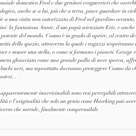
 maiale domestico Fred e due genitori ecoguerrieri che vorrebb
iologico, anche se a lui, più che a terra, piace guardare in ciel
zie a una visita non autorizzata di Fred nel giardino accanto,
cini: la fantasiosa Annie, il suo papà scienziato Eric, e anche
potente del mondo. Cosmo è in grado di aprire, al centro de
curità dello spazio, attraverso la quale i ragazzi scopriranno 
sce e muore una stella, o come si formano i pianeti. George 
meta ghiacciata come una grande palla di neve sporca, aff
e buchi neri, ma soprattutto dovranno proteggere Cosmo da ch
oteri...
 e apparentemente inavvicinabili sono resi percepibili attrave
ità e l'originalità che solo un genio come Hawking può avere. 
verso che sorride, finalmente comprensibile.