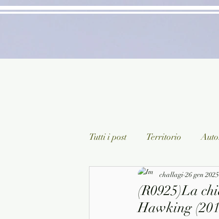
Tutti i post
Territorio
Autor
Classici lett. italiana
challagi
26 gen 2025
Sagg
(R0925)La chi
Hawking (201
Arte/Pittura
Teatro/Poesi