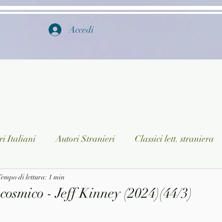
Accedi
i Italiani
Autori Stranieri
Classici lett. straniera
istica
empo di lettura: 1 min
Ragazzi
Lingua straniera
Dizionari/En
cosmico - Jeff Kinney (2024)(44/3)
a/Musica
Collane
Autori greci e latini
Libri in