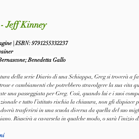
- Jeff Kinney
pagine | ISBN: 
9791255332237
rainer
Bernascone; Benedetta Gallo
ura della serie Diario di una Schiappa, Greg si troverà a far
strose e cambiamenti che potrebbero stravolgere la sua vita q
ate una passeggiata per Greg. Così, quando lui e i suoi com
zionale e tutto l’istituto rischia la chiusura, non gli dispiace 
 dovrà trasferirsi in una scuola diversa da quella del suo mig
iano. Riuscirà a cavarsela in qualche modo, o sarà l’inizio d
ni