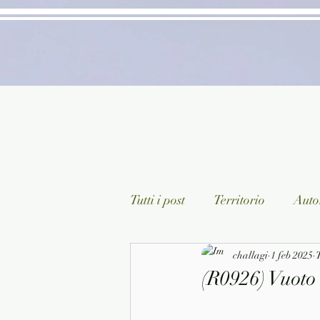
Tutti i post
Territorio
Autor
Classici lett. italiana
challagi
1 feb 2025
Sagg
T
(R0926) Vuoto 
Arte/Pittura
Teatro/Poesi