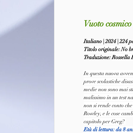
Vuoto cosmico 
Italiano | 2024 | 224 
Titolo originale: No b
Traduzione: 
Rossella 
In questa nuova avvent
prove scolastiche disa
medie non sono mai st
malissimo in un test na
non si rende conto che
Rowley, e le cose camb
capitolo per Greg? 
Età di lettura: da 8 an