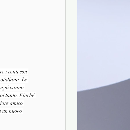
e i conti con 
uotidiana. Le 
pagni vanno 
poi tanto. Finché 
liore amico 
i un nuovo 