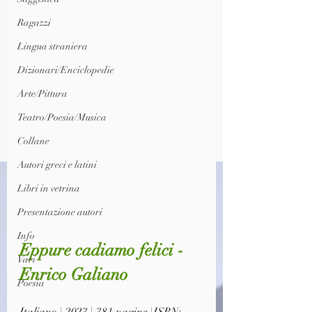
Ragazzi
Lingua straniera
Dizionari/Enciclopedie
Arte/Pittura
Teatro/Poesia/Musica
Collane
Autori greci e latini
Libri in vetrina
Presentazione autori
Info
Eppure cadiamo felici - 
Vari
Enrico Galiano
Poesia