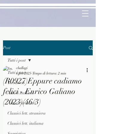
Post
Tutti i post
challagi
Tutti i post
6 feb 2025
Tempo di lettura: 2 min
(R0927)Eppure cadiamo
Territorio
felici - Enrico Galiano
Autori Italiani
(2023)(46/3)
Autori Stranieri
Classici lett. straniera
Classici lett. italiana
Saggistica