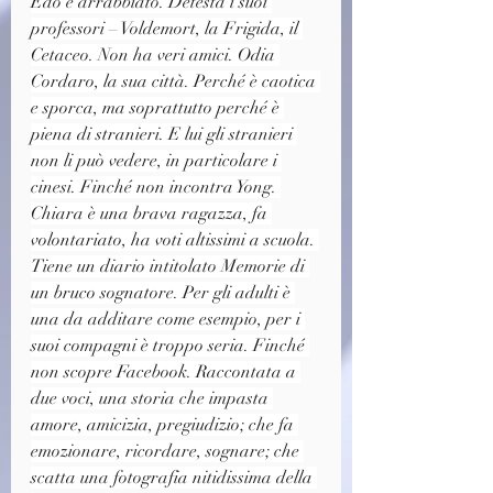
Edo è arrabbiato. Detesta i suoi 
professori – Voldemort, la Frigida, il 
Cetaceo. Non ha veri amici. Odia 
Cordaro, la sua città. Perché è caotica 
e sporca, ma soprattutto perché è 
piena di stranieri. E lui gli stranieri 
non li può vedere, in particolare i 
cinesi. Finché non incontra Yong. 
Chiara è una brava ragazza, fa 
volontariato, ha voti altissimi a scuola. 
Tiene un diario intitolato Memorie di 
un bruco sognatore. Per gli adulti è 
una da additare come esempio, per i 
suoi compagni è troppo seria. Finché 
non scopre Facebook. Raccontata a 
due voci, una storia che impasta 
amore, amicizia, pregiudizio; che fa 
emozionare, ricordare, sognare; che 
scatta una fotografia nitidissima della 