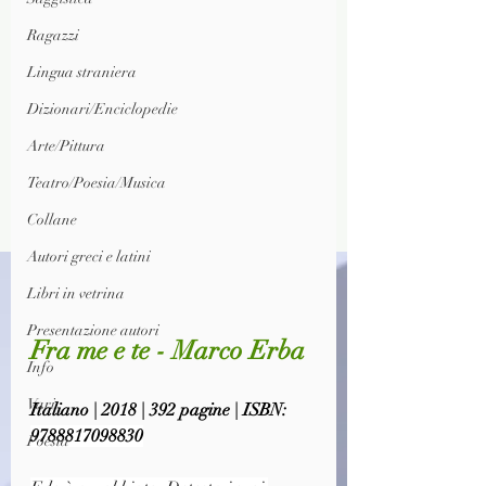
Ragazzi
Lingua straniera
Dizionari/Enciclopedie
Arte/Pittura
Teatro/Poesia/Musica
Collane
Autori greci e latini
Libri in vetrina
Presentazione autori
Fra me e te - Marco Erba
Info
Vari
Italiano | 2018 | 392 pagine | ISBN: 
9788817098830
Poesia