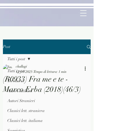
Post
Tutti i post
challagi
Tutti i post
12 feb 2025
Tempo di lettura: 1 min
(R0933) Fra me e te -
Territorio
Marco Erba (2018)(46/3)
Autori Italiani
Autori Stranieri
Classici lett. straniera
Classici lett. italiana
Saggistica