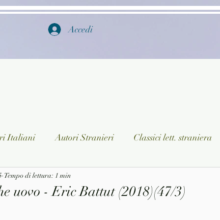
Accedi
i Italiani
Autori Stranieri
Classici lett. straniera
5
istica
Tempo di lettura: 1 min
Ragazzi
Lingua straniera
Dizionari/En
e uovo - Eric Battut (2018)(47/3)
a/Musica
Collane
Autori greci e latini
Libri in