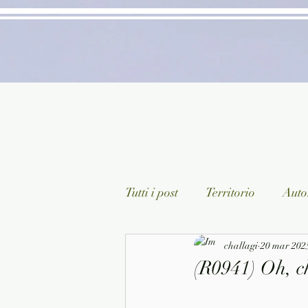
Tutti i post
Territorio
Autor
Classici lett. italiana
challagi
20 mar 202
Sagg
(R0941) Oh, ch
Arte/Pittura
Teatro/Poesi