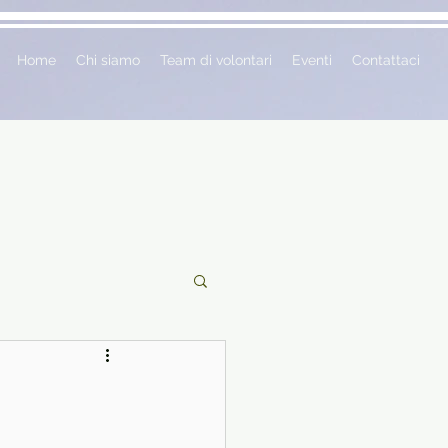
Home
Chi siamo
Team di volontari
Eventi
Contattaci
ciclopedie
 vetrina