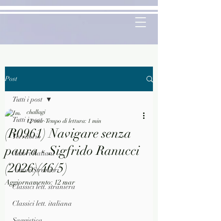
Post
Tutti i post
challagi
Tutti i post
12 mar
Tempo di lettura: 1 min
(R0961) Navigare senza
Territorio
paura - Sigfrido Ranucci
Autori Italiani
(2026)(46/5)
Autori Stranieri
Aggiornamento:
12 mar
Classici lett. straniera
Classici lett. italiana
Saggistica