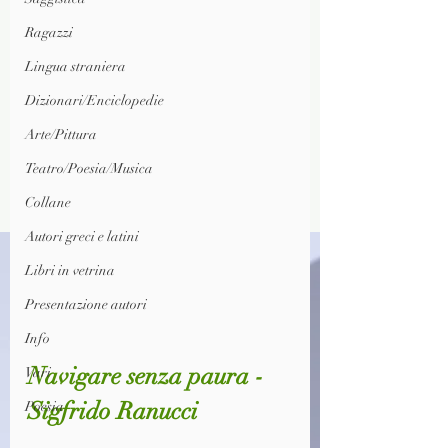
Ragazzi
Lingua straniera
Dizionari/Enciclopedie
Arte/Pittura
Teatro/Poesia/Musica
Collane
Autori greci e latini
Libri in vetrina
Presentazione autori
Info
Navigare senza paura - 
Vari
Sigfrido Ranucci
Poesia