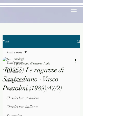
Post
Tutti i post
challagi
Tutti i post
7 giu
Tempo di lettura: 1 min
(R0965) Le ragazze di
Territorio
Sanfrediano - Vasco
Autori Italiani
Pratolini (1989)(47/2)
Autori Stranieri
Classici lett. straniera
Classici lett. italiana
Saggistica