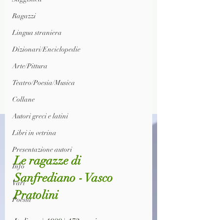
Ragazzi
Lingua straniera
Dizionari/Enciclopedie
Arte/Pittura
Teatro/Poesia/Musica
Collane
Autori greci e latini
Libri in vetrina
Presentazione autori
Le ragazze di 
Info
Sanfrediano - Vasco 
Vari
Pratolini
Poesia