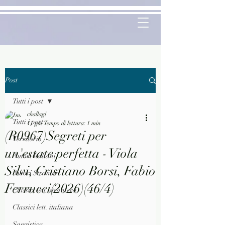
Post
Tutti i post
challagi
Tutti i post
11 giu
Tempo di lettura: 1 min
(R0967)Segreti per
Territorio
un'estate perfetta - Viola
Autori Italiani
Silvi, Cristiano Borsi, Fabio
Autori Stranieri
Ferrucci(2026)(46/4)
Classici lett. straniera
Classici lett. italiana
Saggistica