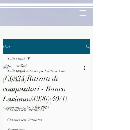
Post
Tutti i post
challagi
Tutti i post
18 gen 2024
Tempo di lettura: 1 min
(C0834)Ritratti di
Territorio
compositori - Banco
Autori Italiani
Lariano (1990)(40/1)
Autori Stranieri
Aggiornamento:
5 feb 2024
Classici lett. straniera
Classici lett. italiana
Saggistica