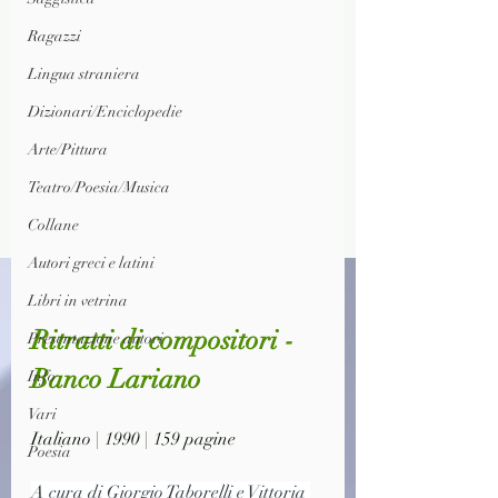
Ragazzi
Lingua straniera
Dizionari/Enciclopedie
Arte/Pittura
Teatro/Poesia/Musica
Collane
Autori greci e latini
Libri in vetrina
Ritratti di compositori - 
Presentazione autori
Banco Lariano
Info
Vari
Italiano | 1990 | 159 pagine
Poesia
A cura di Giorgio Taborelli e Vittoria 