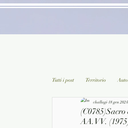
Tutti i post
Territorio
Autor
Classici lett. italiana
challagi
18 gen 2024
Sagg
(C0785)Sacro e
AA.VV. (1975)
Arte/Pittura
Teatro/Poesi