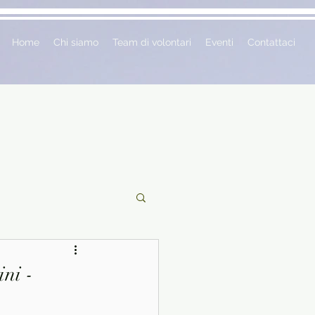
Home
Chi siamo
Team di volontari
Eventi
Contattaci
ciclopedie
ni -
 vetrina