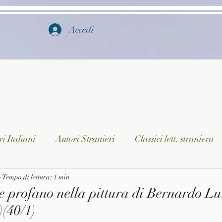
Accedi
i Italiani
Autori Stranieri
Classici lett. straniera
istica
Tempo di lettura: 1 min
Ragazzi
Lingua straniera
Dizionari/En
 profano nella pittura di Bernardo Lui
(40/1)
a/Musica
Collane
Autori greci e latini
Libri in