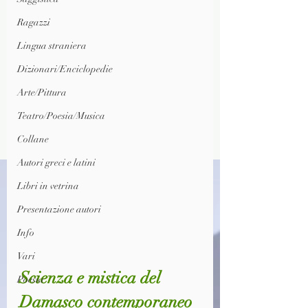
Ragazzi
Lingua straniera
Dizionari/Enciclopedie
Arte/Pittura
Teatro/Poesia/Musica
Collane
Autori greci e latini
Libri in vetrina
Presentazione autori
Info
Vari
Scienza e mistica del 
Poesia
Damasco contemporaneo 